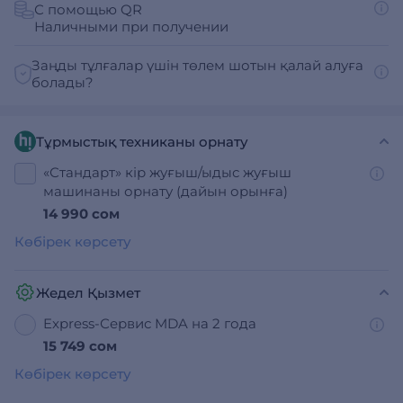
С помощью QR
Наличными при получении
Заңды тұлғалар үшін төлем шотын қалай алуға
болады?
Тұрмыстық техниканы орнату
«Стандарт» кір жуғыш/ыдыс жуғыш
машинаны орнату (дайын орынға)
14 990 сом
Көбірек көрсету
Жедел Қызмет
Express-Сервис MDA на 2 года
15 749 сом
Көбірек көрсету