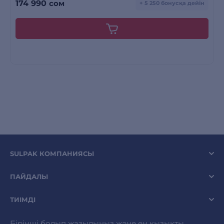
174 990
сом
+ 5 250 бонусқа дейін
SULPAK КОМПАНИЯСЫ
ПАЙДАЛЫ
ТИІМДІ
Бірінші болып жазылыңыз және ең қызықты