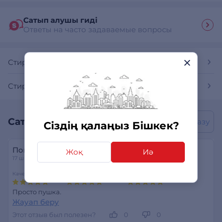
Сатып алушы гиді
Ответы на часто задаваемые вопросы
Стирально-сушильные колонны
Стирально-сушильные колонны LG
Сатып алушылардың пікірлері
Пікір жазу
Сіздің қалаңыз Бішкек?
Покупатель
Жоқ
Иә
17 шілде 2026
Качество стирки
Функциональность
Надежность
Просто пушка.
Жауап беру
Этот отзыв был полезен?
0
0