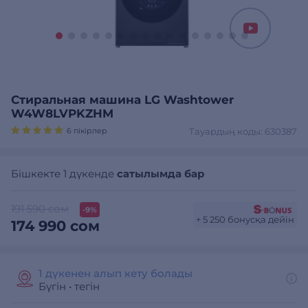
Стиральная машина LG Washtower
W4W8LVPKZHM
6 пікірлер
Тауардың коды: 630387
Бішкекте 1 дүкенде
сатылымда бар
191 590 сом
-9%
+ 5 250 бонусқа дейін
174 990 сом
1 дүкенен алып кету болады
Бүгін
•
тегін