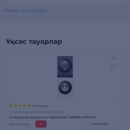
Читать все отзывы
Ұқсас тауарлар
2 пікірлер
Стирально-сушильные колонны
Стиральная машина LG Washtower W4W8LVPK4HM
Көрмеде
191 590 сом
-9%