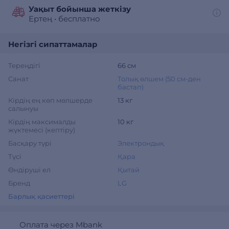
Уақыт бойынша жеткізу
Ертең
•
бесплатно
Негізгі сипаттамалар
Тереңдігі
66 см
Санат
Толық өлшем (50 см-ден
бастап)
Кірдің ең көп мөлшерде
13 кг
салынуы
Кірдің максималды
10 кг
жүктемесі (кептіру)
Басқару түрі
Электрондық
Түсі
Қара
Өндіруші ел
Қытай
Бренд
LG
Барлық қасиеттері
Оплата через Mbank