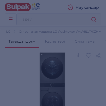
Науқандар
нны LG
Стиральная машина LG Washtower W4W8LVPKZHM
Тауарды шолу
Қасиеттері
Сипаттама